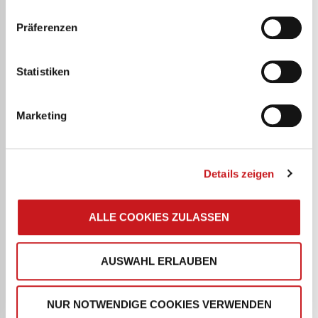
schwarz
A4, Kunststoff, blau
personenbezogene Daten verarbeiten. Hier geht’s zum
Präferenzen
Impressum
.
Lehrerkalender
Lehrerkalender
Statistiken
2026/2027 Termin-
2026/2027 Termin-
& Unterrichtsplaner |
& Unterrichtsplaner |
Marketing
A4, Kunststoff, blau
A4, Kunststoff,
schwarz
Details zeigen
Lehrerkalender
Lehrerkalender
2026/2027 Termin-
2026/2027 Termin-
ALLE COOKIES ZULASSEN
& Unterrichtsplaner |
& Unterrichtsplaner |
A4, Kunststoff,
A5, Kunststoff, blau
AUSWAHL ERLAUBEN
schwarz
NUR NOTWENDIGE COOKIES VERWENDEN