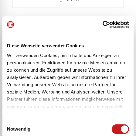
Sortieren nach
Diese Webseite verwendet Cookies
Wir verwenden Cookies, um Inhalte und Anzeigen zu
Lehrerkalender
Lehrerkalender
personalisieren, Funktionen für soziale Medien anbieten
2026/2027 „Bloom“
2026/2027 „Bloom“
zu können und die Zugriffe auf unsere Website zu
Termin- &
Termin- &
analysieren. Außerdem geben wir Informationen zu Ihrer
Unterrichtsplaner |
Unterrichtsplaner |
Verwendung unserer Website an unsere Partner für
A4, Papier
A5, Papier
soziale Medien, Werbung und Analysen weiter. Unsere
Partner führen diese Informationen möglicherweise mit
weiteren Daten zusammen, die Sie ihnen bereitgestellt
Lehrerkalender
Lehrerkalender
haben oder die sie im Rahmen Ihrer Nutzung der Dienste
gesammelt haben. Erfahren Sie in unseren
2026/2027 Ringbuch
2026/2027 Termin-
Einwilligungsauswahl
Datenschutzhinweisen
mehr darüber, wer wir sind, wie
Notwendig
| A4+, Kunststoff,
& Unterrichtsplaner |
Sie uns kontaktieren können und wie wir