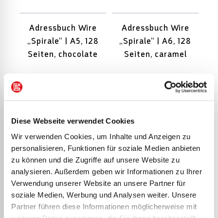
Adressbuch Wire
Adressbuch Wire
„Spirale“ | A5, 128
„Spirale“ | A6, 128
Seiten, chocolate
Seiten, caramel
Ergänzungsblätter |
Ergänzungsblätter |
A5, chamois
A5, weiß
Diese Webseite verwendet Cookies
Wir verwenden Cookies, um Inhalte und Anzeigen zu
Ersatzeinlage | A5,
Ersatzeinlage | A5,
personalisieren, Funktionen für soziale Medien anbieten
chamois
weiß
zu können und die Zugriffe auf unsere Website zu
analysieren. Außerdem geben wir Informationen zu Ihrer
Verwendung unserer Website an unsere Partner für
Ersatzregister
Ersatzregister | weiß
soziale Medien, Werbung und Analysen weiter. Unsere
Partner führen diese Informationen möglicherweise mit