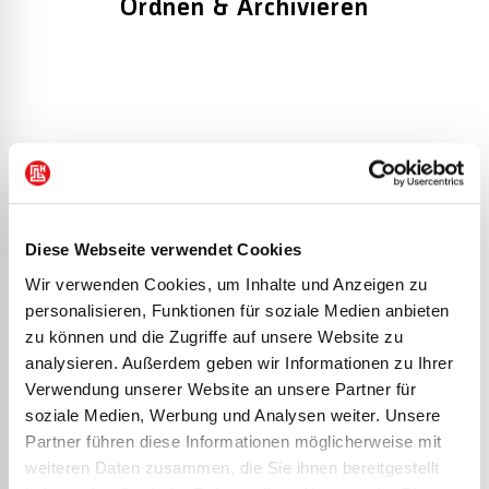
Ordnen & Archivieren
FILTER
Diese Webseite verwendet Cookies
Sortieren nach
Wir verwenden Cookies, um Inhalte und Anzeigen zu
personalisieren, Funktionen für soziale Medien anbieten
zu können und die Zugriffe auf unsere Website zu
analysieren. Außerdem geben wir Informationen zu Ihrer
Bankordner | 245×160
Bankordner Metallico
Verwendung unserer Website an unsere Partner für
mm, 2-Bügel-Reiß-
| 2-Bügel-Reiß-
soziale Medien, Werbung und Analysen weiter. Unsere
Partner führen diese Informationen möglicherweise mit
Mechanik, Ø 30 mm,
Mechanik, Ø 30 mm,
weiteren Daten zusammen, die Sie ihnen bereitgestellt
Füllhöhe: 20 mm,
sortiert