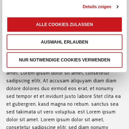
At vero eos et accusam et justo duo dolores et ea
Details zeigen
rebum. Stet clita kasd gubergren, no sea takimata
sanctus est Lorem ipsum dolor sit amet. Lorem
ALLE COOKIES ZULASSEN
ipsum dolor sit amet, consetetur sadipscing elitr,
sed diam nonumy eirmod tempor invidunt ut labore
et dolore magna aliquyam erat, sed diam
AUSWAHL ERLAUBEN
voluptua. At vero eos et accusam et justo duo
dolores et ea rebum. Stet clita kasd gubergren, no
NUR NOTWENDIGE COOKIES VERWENDEN
sea takimata sanctus est Lorem ipsum dolor sit
amet. Lorem ipsum dolor sit amet, consetetur
sadipscing elitr, At accusam aliquyam diam diam
dolore dolores duo eirmod eos erat, et nonumy
sed tempor et et invidunt justo labore Stet clita ea
et gubergren, kasd magna no rebum. sanctus sea
sed takimata ut vero voluptua. est Lorem ipsum
dolor sit amet. Lorem ipsum dolor sit amet,
consetetur sadipscing elitr, sed diam nonumy