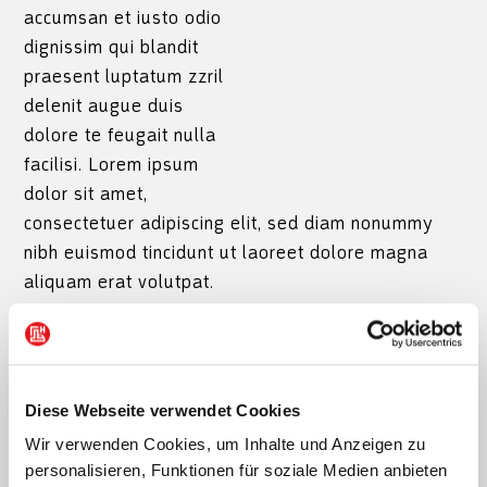
accumsan et iusto odio
dignissim qui blandit
praesent luptatum zzril
delenit augue duis
dolore te feugait nulla
facilisi. Lorem ipsum
dolor sit amet,
consectetuer adipiscing elit, sed diam nonummy
nibh euismod tincidunt ut laoreet dolore magna
aliquam erat volutpat.
Ut wisi enim ad minim veniam, quis nostrud exerci
tation ullamcorper suscipit lobortis nisl ut aliquip
ex ea commodo consequat. Duis autem vel eum
Diese Webseite verwendet Cookies
iriure dolor in hendrerit in vulputate velit esse
Wir verwenden Cookies, um Inhalte und Anzeigen zu
molestie consequat, vel illum dolore eu feugiat
personalisieren, Funktionen für soziale Medien anbieten
nulla facilisis at vero eros et accumsan et iusto