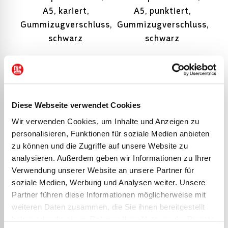
A5, kariert,
A5, punktiert,
Gummizugverschluss,
Gummizugverschluss,
schwarz
schwarz
Notizbuch Premium
Notizbuch Premium
Flexibook „Lack“ | A5,
Wire | A4, punktiert,
punktiert, schwarz
schwarz
Diese Webseite verwendet Cookies
Wir verwenden Cookies, um Inhalte und Anzeigen zu
personalisieren, Funktionen für soziale Medien anbieten
Notizbuch Premium
Notizbuch Premium
zu können und die Zugriffe auf unsere Website zu
Wire | A5, kariert,
Wire | A5, liniert,
analysieren. Außerdem geben wir Informationen zu Ihrer
Verwendung unserer Website an unsere Partner für
schwarz
schwarz
soziale Medien, Werbung und Analysen weiter. Unsere
Partner führen diese Informationen möglicherweise mit
weiteren Daten zusammen, die Sie ihnen bereitgestellt
Notizbuch Premium
Ordnungsmappe
haben oder die sie im Rahmen Ihrer Nutzung der Dienste
Wire | A5, punktiert,
FACT!plus | A4, 12