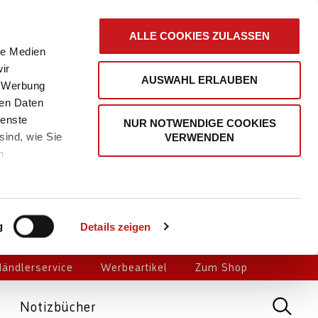
ALLE COOKIES ZULASSEN
le Medien
ir
AUSWAHL ERLAUBEN
, Werbung
ren Daten
ienste
NUR NOTWENDIGE COOKIES
sind, wie Sie
VERWENDEN
m
g
Details zeigen
ändlerservice
Werbeartikel
Zum Shop
Notizbücher